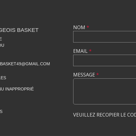
NOM
*
GEOIS BASKET
E
OU
EMAIL
*
SBASKET49@GMAIL.COM
MESSAGE
*
LES
U INAPPROPRIÉ
S
VEUILLEZ RECOPIER LE CO